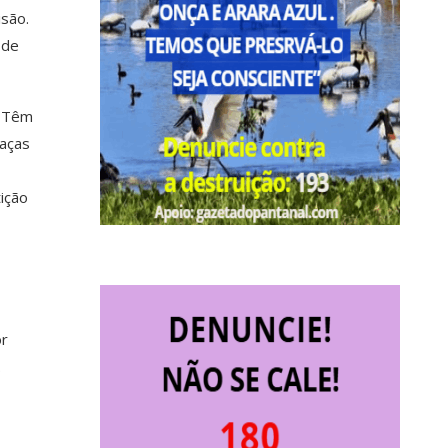
isão.
 de
. Têm
raças
ição
or
.