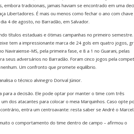
mes, embora tradicionais, jamais haviam se encontrado em uma dec
aça Libertadores. É mais ou menos como fechar o ano com chave
dia 4 de agosto, no Barradão, em Salvador.
ndo títulos estaduais e ótimas campanhas no primeiro semestre
ixe tem a impressionante marca de 24 gols em quatro jogos, g
 Naviraiense-MS, pela primeira fase, e 8 a 1 no Guarani, pelas
ara seus adversários no Barradão. Foram cinco jogos pela compet
 nenhum. Um confronto que promete equilíbrio.
alisa o técnico alvinegro Dorival Júnior.
ta para a decisão. Ele pode optar por manter o time com três
o um dos atacantes para colocar o meia Marquinhos. Caso opte p
contrário, entra um centroavante: resta saber se André o Marcel
r muito o comportamento do time dentro de campo – afirmou o