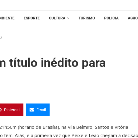
MBIENTE
ESPORTE
CULTURA
TURISMO
POLÍCIA
AGRO
0
 título inédito para
Pinterest
Email
1h50m (horário de Brasília), na Vila Belmiro, Santos e Vitória
ão têm. Aliás, é a primeira vez que Peixe e Leão chegam à decisã