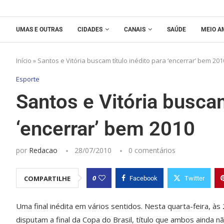
UMAS E OUTRAS
CIDADES
CANAIS
SAÚDE
MEIO A
Início
»
Santos e Vitória buscam título inédito para ‘encerrar’ bem 201
Esporte
Santos e Vitória buscam
‘encerrar’ bem 2010
por
Redacao
28/07/2010
0 comentários
0
COMPARTILHE
Facebook
Twitter
Uma final inédita em vários sentidos. Nesta quarta-feira, às 2
disputam a final da Copa do Brasil, título que ambos ainda n