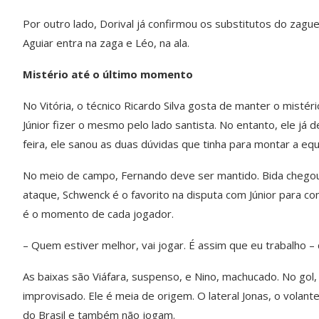
Por outro lado, Dorival já confirmou os substitutos do zag
Aguiar entra na zaga e Léo, na ala.
Mistério até o último momento
No Vitória, o técnico Ricardo Silva gosta de manter o mistéri
Júnior fizer o mesmo pelo lado santista. No entanto, ele já d
feira, ele sanou as duas dúvidas que tinha para montar a equ
No meio de campo, Fernando deve ser mantido. Bida chegou a
ataque, Schwenck é o favorito na disputa com Júnior para co
é o momento de cada jogador.
– Quem estiver melhor, vai jogar. É assim que eu trabalho – d
As baixas são Viáfara, suspenso, e Nino, machucado. No gol, L
improvisado. Ele é meia de origem. O lateral Jonas, o volan
do Brasil e também não jogam.