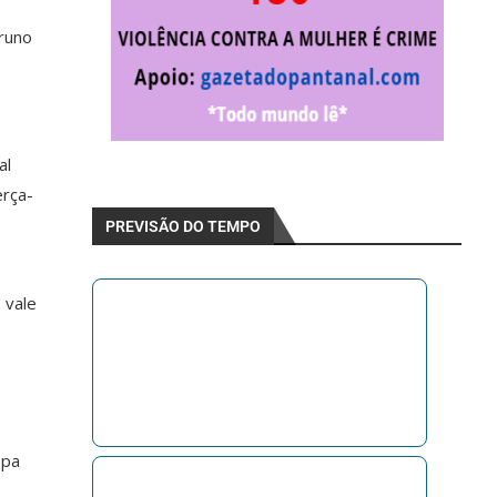
Bruno
al
erça-
PREVISÃO DO TEMPO
 vale
opa