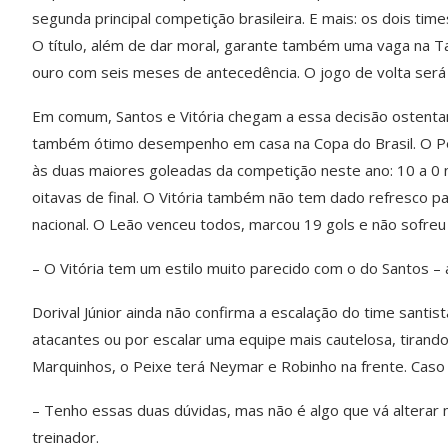
segunda principal competição brasileira. E mais: os dois ti
O título, além de dar moral, garante também uma vaga na T
ouro com seis meses de antecedência. O jogo de volta será 
Em comum, Santos e Vitória chegam a essa decisão ostenta
também ótimo desempenho em casa na Copa do Brasil. O Pe
às duas maiores goleadas da competição neste ano: 10 a 0 no
oitavas de final. O Vitória também não tem dado refresco p
nacional. O Leão venceu todos, marcou 19 gols e não sofreu
– O Vitória tem um estilo muito parecido com o do Santos – an
Dorival Júnior ainda não confirma a escalação do time santis
atacantes ou por escalar uma equipe mais cautelosa, tirand
Marquinhos, o Peixe terá Neymar e Robinho na frente. Caso 
– Tenho essas duas dúvidas, mas não é algo que vá altera
treinador.