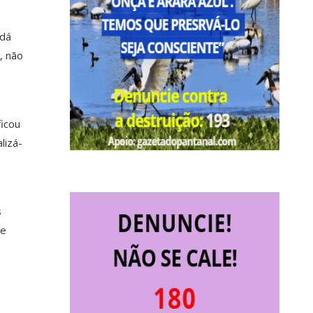
 dá
, não
ficou
lizá-
e
s
de