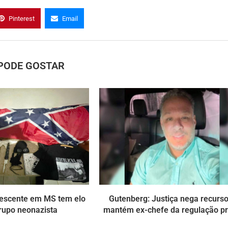
Pinterest
Email
PODE GOSTAR
lescente em MS tem elo
Gutenberg: Justiça nega recurso
rupo neonazista
mantém ex-chefe da regulação p