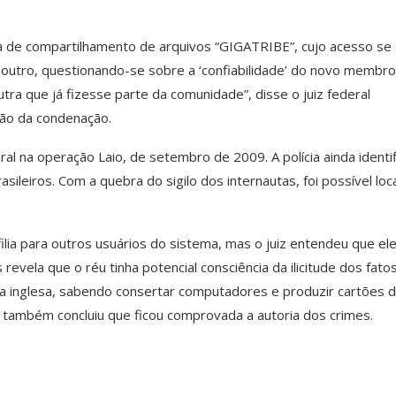
a de compartilhamento de arquivos “GIGATRIBE”, cujo acesso se
utro, questionando-se sobre a ‘confiabilidade’ do novo membro
ra que já fizesse parte da comunidade”, disse o juiz federal
ção da condenação.
ral na operação Laio, de setembro de 2009. A polícia ainda identi
leiros. Com a quebra do sigilo dos internautas, foi possível loca
lia para outros usuários do sistema, mas o juiz entendeu que el
 revela que o réu tinha potencial consciência da ilicitude dos fato
ua inglesa, sabendo consertar computadores e produzir cartões 
uiz também concluiu que ficou comprovada a autoria dos crimes.