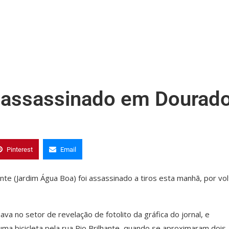
 é assassinado em Dourad
Pinterest
Email
ante (Jardim Água Boa) foi assassinado a tiros esta manhã, por vol
ava no setor de revelação de fotolito da gráfica do jornal, e
a bicicleta pela rua Rio Brilhante, quando se aproximaram dois