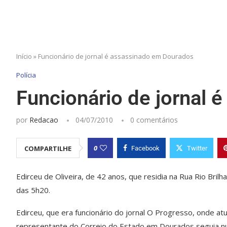
Início
»
Funcionário de jornal é assassinado em Dourados
Polícia
Funcionário de jornal
por
Redacao
04/07/2010
0 comentários
0
COMPARTILHE
Facebook
Twitter
Edirceu de Oliveira, de 42 anos, que residia na Rua Rio Brilh
das 5h20.
Edirceu, que era funcionário do jornal O Progresso, onde atu
representante do Correio do Estado em Dourados seguia num