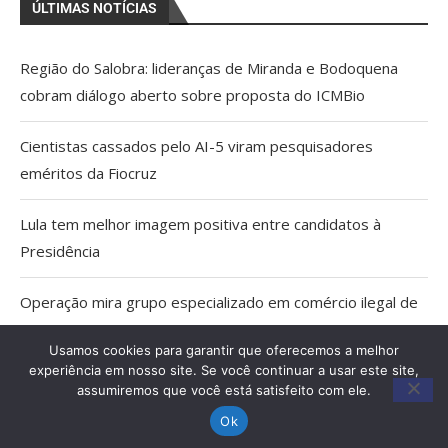
ÚLTIMAS NOTÍCIAS
Região do Salobra: lideranças de Miranda e Bodoquena
cobram diálogo aberto sobre proposta do ICMBio
Cientistas cassados pelo AI-5 viram pesquisadores
eméritos da Fiocruz
Lula tem melhor imagem positiva entre candidatos à
Presidência
Operação mira grupo especializado em comércio ilegal de
armas em MS
Usamos cookies para garantir que oferecemos a melhor
experiência em nosso site. Se você continuar a usar este site,
TCE apreende 6 veículos irregulares do transporte escolar
assumiremos que você está satisfeito com ele.
em MS
Ok