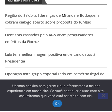
ÚLTIMAS NOTÍCIAS
Região do Salobra: lideranças de Miranda e Bodoquena
cobram diálogo aberto sobre proposta do ICMBio
Cientistas cassados pelo AI-5 viram pesquisadores
eméritos da Fiocruz
Lula tem melhor imagem positiva entre candidatos à
Presidência
Operação mira grupo especializado em comércio ilegal de
armas em MS
Usamos cookies para garantir que oferecemos a melhor
experiência em nosso site. Se você continuar a usar este site,
TCE apreende 6 veículos irregulares do transporte escolar
assumiremos que você está satisfeito com ele.
em MS
Ok