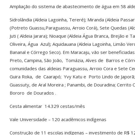
Ampliação do sistema de abastecimento de água em 58 alde
Sidrolândia (Aldeia Lagoinha, Tereré); Miranda (Aldeia Passa
(Potreto Guassu,Paraguassu, Arroio Corá), Sete Quedas (Al
Juti ( Aldeia Jarara); Nioaque (Aldeia Água Branca, Brejão e T
Oliveira, Água Azul); Aquidauana (Aldeia Lagoinha, Limão Ve
Bananal e Córrego Seco). Em Maracaju, vão ser beneficiadas
Preto, Campina, São João, Tomázia, Alves de Barros e Córr
comunidades das aldeias Paraguassu, Arroio Cora e Sete Ce
Guira Roka, de Caarapó; Yvy Katu e Porto Lindo de Japorã; 
Guassuty, de Aral Moreira ; Panambi, de Douradina; Cerrito
Bororo de Dourados .
Cesta alimentar 14.329 cestas/mês
Vale Universidade – 120 acadêmicos indígenas
Construção de 11 escolas indígenas – investimento de R$ 1