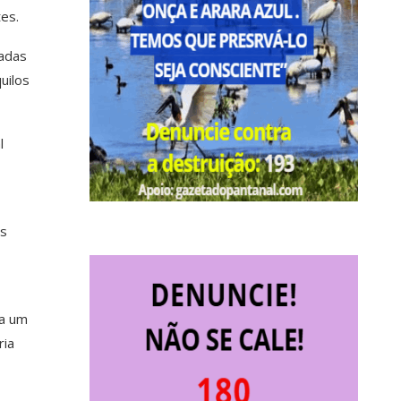
es.
hadas
uilos
l
is
ca um
ria