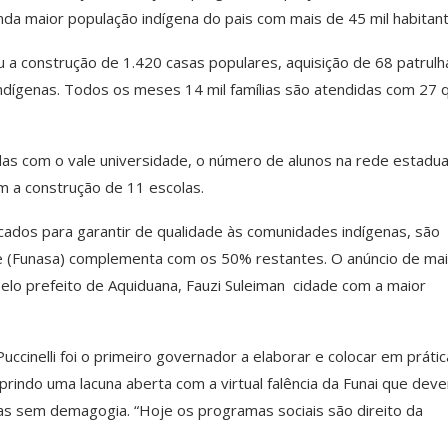
nda maior população indígena do pais com mais de 45 mil habitant
 a construção de 1.420 casas populares, aquisição de 68 patrul
ndígenas. Todos os meses 14 mil famílias são atendidas com 27 q
as com o vale universidade, o número de alunos na rede estadua
 a construção de 11 escolas.
cados para garantir de qualidade às comunidades indígenas, são
e (Funasa) complementa com os 50% restantes. O anúncio de ma
elo prefeito de Aquiduana, Fauzi Suleiman cidade com a maior
cinelli foi o primeiro governador a elaborar e colocar em práti
rindo uma lacuna aberta com a virtual falência da Funai que deve
das sem demagogia. “Hoje os programas sociais são direito da