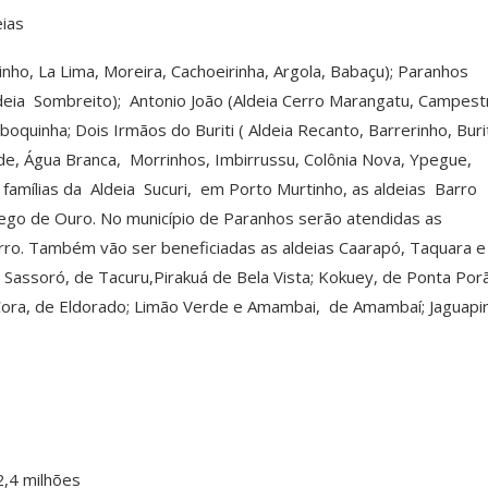
ias
rinho, La Lima, Moreira, Cachoeirinha, Argola, Babaçu); Paranhos
deia Sombreito); Antonio João (Aldeia Cerro Marangatu, Campestr
aboquinha; Dois Irmãos do Buriti ( Aldeia Recanto, Barrerinho, Burit
rde, Água Branca, Morrinhos, Imbirrussu, Colônia Nova, Ypegue,
 famílias da Aldeia Sucuri, em Porto Murtinho, as aldeias Barro
ego de Ouro. No município de Paranhos serão atendidas as
rro. Também vão ser beneficiadas as aldeias Caarapó, Taquara 
Sassoró, de Tacuru,Pirakuá de Bela Vista; Kokuey, de Ponta Porã
 Cora, de Eldorado; Limão Verde e Amambai, de Amambaí; Jaguapi
2,4 milhões