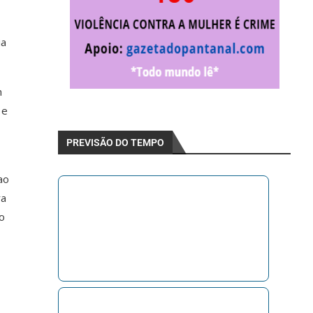
ia
m
 e
PREVISÃO DO TEMPO
ao
ra
ao