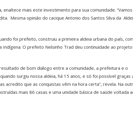
na, enaltece mais este investimento para sua comunidade. “Vamos
dita. Mesma opinião do cacique Antonio dos Santos Silva da Alde
uando foi prefeito, construiu a primeira aldeia urbana do país, co
a Indígena. O prefeito Nelsinho Trad deu continuidade ao projeto
 resultado de bom diálogo entre a comunidade, a prefeitura e o
uando surgiu nossa aldeia, há 15 anos, e só foi possível graças 
s acredito que as conquistas vêm na hora certa”, revela. Na out
construídas mais 86 casas e uma unidade básica de saúde voltada 