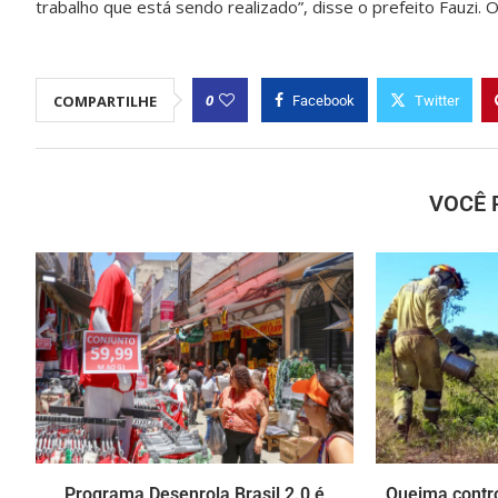
trabalho que está sendo realizado”, disse o prefeito Fauzi. 
0
COMPARTILHE
Facebook
Twitter
VOCÊ 
Programa Desenrola Brasil 2.0 é
Queima contr