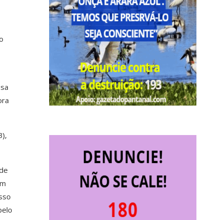
co
ssa
ora
),
ade
um
isso
pelo