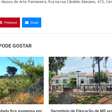
O Museu de Arte Pantaneira, fica na rua Cândido Mariano, 472, Cen
Pinterest
Email
PODE GOSTAR
olada fica suspensa em
Secretário de Educação de MS pr