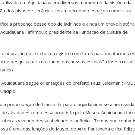
foi utilizada em Aquidauana em diversos momentos da história da
ação dos pisos de cerâmica, foram perdendo espaços comerciais.
ifica a presença desse tipo de ladrilhos e ainda um breve históri
Aquidauana”, afirmou o presidente da Fundação de Cultura de
 elaboração dos textos e registro com fotos para montarmos e
al de pesquisa para os alunos das nossas escolas”, disse a curad
taneira.
em Aquidauana segue orientações do prefeito Fauzi Suleiman (PMDB
nicípio.
tido a preocupação de transmitir para o aquidauanense a necessid
de atividades como essa proposta pelo Museu. Aquidauana foi 
as inteiras vivendo dessa atividade econômica. Temos que contar 
ssa é uma das funções do Museu de Arte Pantaneira e fico feliz 