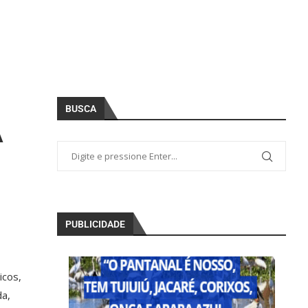
BUSCA
A
PUBLICIDADE
icos,
da,