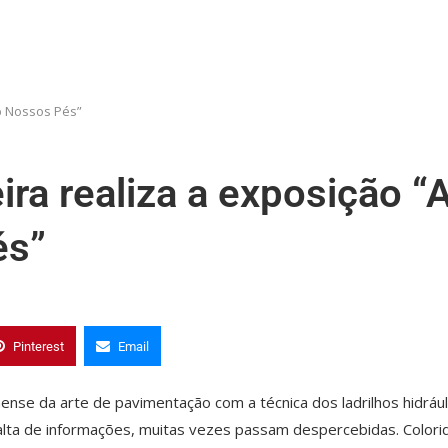
b Nossos Pés”
ra realiza a exposição “
és”
Pinterest
Email
se da arte de pavimentação com a técnica dos ladrilhos hidrául
alta de informações, muitas vezes passam despercebidas. Colori