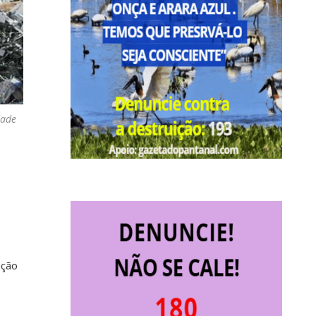
dade
ição