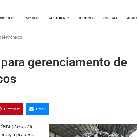
MBIENTE
ESPORTE
CULTURA
TURISMO
POLÍCIA
AGRO
oeletrônicos
para gerenciamento de
cos
Pinterest
Email
eira (23/6), na
onte, a proposta