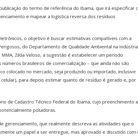
 publicação do termo de referência do Ibama, que irá especificar
renciamento e mapear a logística reversa dos resíduos
etrônicos, o objetivo é buscar estimativas compatíveis com a
Perigosos, do Departamento de Qualidade Ambiental na Indústria
o MMA, Zilda Veloso, a sugestão é estabelecer um período
os números brasileiros de comercialização – que ainda não são
ico colocado no mercado, seja produzido ou importado, inclusive
 celular), para depois estimar quanto de resíduo é gerado e, por
latório de Cadastro Técnico Federal do Ibama, cujo preenchimento a
potencialmente poluidoras.
de gerenciamento, que realmente descreva as atividades que o
esmente um papel a ser entregue, mas aprovado e discutido com 