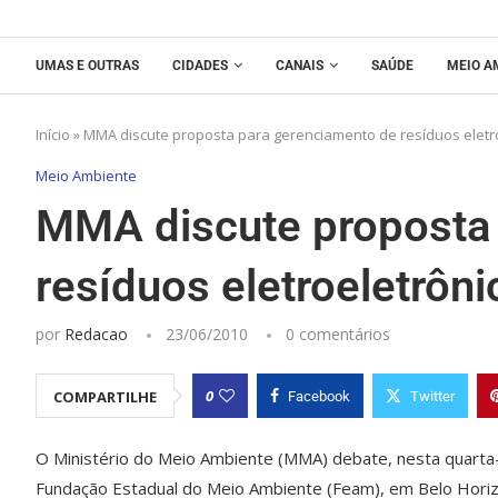
UMAS E OUTRAS
CIDADES
CANAIS
SAÚDE
MEIO A
Início
»
MMA discute proposta para gerenciamento de resíduos eletr
Meio Ambiente
MMA discute proposta 
resíduos eletroeletrôni
por
Redacao
23/06/2010
0 comentários
0
COMPARTILHE
Facebook
Twitter
O Ministério do Meio Ambiente (MMA) debate, nesta quarta-f
Fundação Estadual do Meio Ambiente (Feam), em Belo Horiz