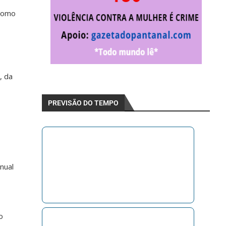
 como
, da
PREVISÃO DO TEMPO
nual
o