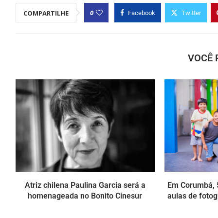
0
COMPARTILHE
Facebook
Twitter
VOCÊ 
Atriz chilena Paulina Garcia será a
Em Corumbá, 5
homenageada no Bonito Cinesur
aulas de fotog