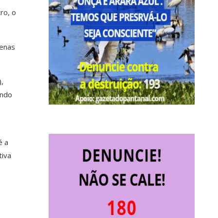
ro, o
penas
,
endo
é a
tiva