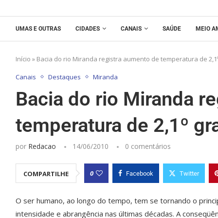
UMAS E OUTRAS
CIDADES
CANAIS
SAÚDE
MEIO A
Início
»
Bacia do rio Miranda registra aumento de temperatura de 2,1
Canais
Destaques
Miranda
Bacia do rio Miranda r
temperatura de 2,1º gr
por
Redacao
14/06/2010
0 comentários
0
COMPARTILHE
Facebook
Twitter
O ser humano, ao longo do tempo, tem se tornando o princip
intensidade e abrangência nas últimas décadas. A conseqüênc