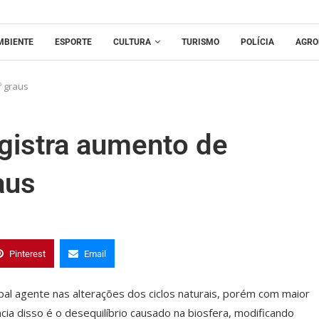
MBIENTE
ESPORTE
CULTURA
TURISMO
POLÍCIA
AGRO
º graus
egistra aumento de
aus
Pinterest
Email
al agente nas alterações dos ciclos naturais, porém com maior
ia disso é o desequilíbrio causado na biosfera, modificando