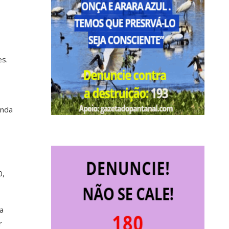
es.
anda
0,
a
r