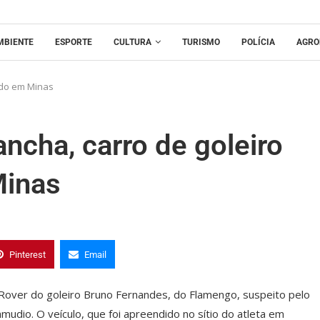
MBIENTE
ESPORTE
CULTURA
TURISMO
POLÍCIA
AGRO
ado em Minas
ncha, carro de goleiro
Minas
Pinterest
Email
Rover do goleiro Bruno Fernandes, do Flamengo, suspeito pelo
udio. O veículo, que foi apreendido no sítio do atleta em