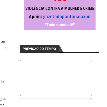
e
cia,
a de
PREVISÃO DO TEMPO
do”
igas
tio