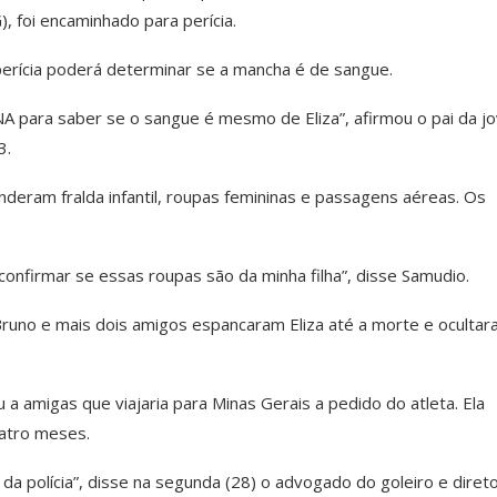
, foi encaminhado para perícia.
erícia poderá determinar se a mancha é de sangue.
NA para saber se o sangue é mesmo de Eliza”, afirmou o pai da j
3.
eenderam fralda infantil, roupas femininas e passagens aéreas. Os
confirmar se essas roupas são da minha filha”, disse Samudio.
Bruno e mais dois amigos espancaram Eliza até a morte e ocultar
 amigas que viajaria para Minas Gerais a pedido do atleta. Ela
uatro meses.
da polícia”, disse na segunda (28) o advogado do goleiro e diret