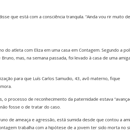
se que está com a consciência tranquila. “Ainda vou rir muito d
 filho do atleta com Eliza em uma casa em Contagem. Segundo a polí
e Bruno, mas, na semana passada, foi levado à casa de uma amig
ização para que Luís Carlos Samudio, 43, avô materno, fique
 mora.
s, o processo de reconhecimento da paternidade estava “avança
não fosse o de tratar do caso.
Bruno de ameaça e agressão, está sumida desde que contou a am
e Contagem trabalha com a hipótese de a jovem ter sido morta no sí