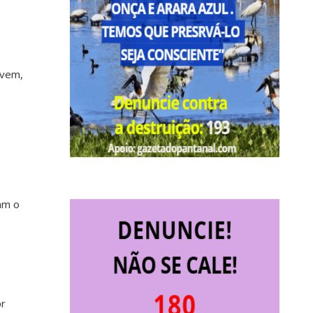
ovem,
am o
or