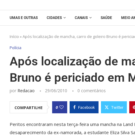
UMAS E OUTRAS
CIDADES
CANAIS
SAÚDE
MEIO A
Início
»
Após localização de mancha, carro de goleiro Bruno é perici
Polícia
Após localização de ma
Bruno é periciado em 
por
Redacao
29/06/2010
0 comentários
0
COMPARTILHE
Facebook
Twitter
Peritos encontraram nesta terça-feira uma mancha na Land 
desaparecimento da ex-namorada, a estudante Eliza Silva Sam